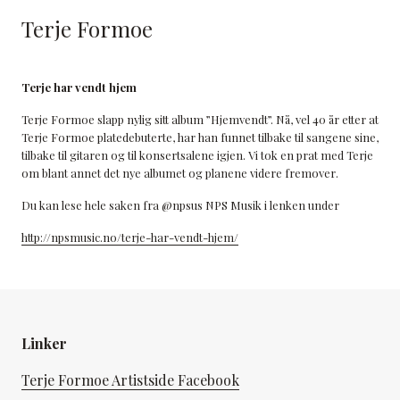
Terje Formoe
Terje har vendt hjem
Terje Formoe slapp nylig sitt album ”Hjemvendt”. Nå, vel 40 år etter at
Terje Formoe platedebuterte, har han funnet tilbake til sangene sine,
tilbake til gitaren og til konsertsalene igjen. Vi tok en prat med Terje
om blant annet det nye albumet og planene videre fremover.
Du kan lese hele saken fra @npsus NPS Musik i lenken under
http://npsmusic.no/terje-har-vendt-hjem/
Linker
Terje Formoe Artistside Facebook