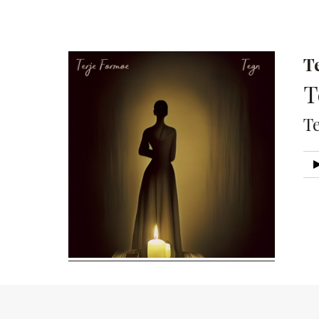
T
T
T