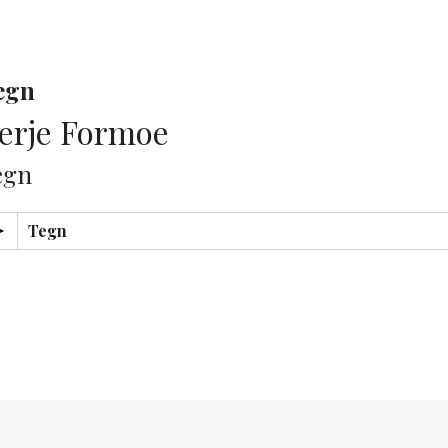
egn
erje Formoe
egn
Tegn